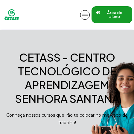
Área do
aluno
CETASS - CENTRO
TECNOLÓGICO DE
APRENDIZAGEM
SENHORA SANTANA
Conheça nossos cursos que irão te colocar no mercado de
trabalho!